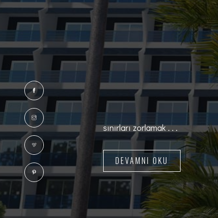
sınırları zorlamak . . .
DEVAMNI OKU