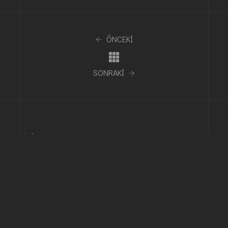
ÖNCEKİ
SONRAKİ
Telefon
+90 242 511 20 92
+90 242 511 20 93
Email
info@kapancimimarlik.com.tr